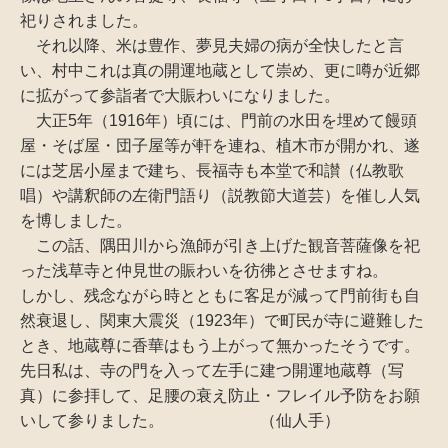
祀りされました。
それ以降、米は豊作、夢見夫婦の病が全快したと言
い、村中これは真の開運地蔵として崇め、更に噂が近郷
に拡がって参詣者で大賑わいになりました。
大正5年（1916年）頃には、門前の水田を埋めて饅頭
屋・そば屋・団子屋等が軒を連ね、植木市が開かれ、遂
には芝居小屋まで建ち、長福寺も本堂で和讃（仏教歌
唱）や講釈師の左衛門語り（説教節大道芸）を催し人気
を博しました。
この話、隅田川から漁師が引き上げた観音菩薩像を祀
った浅草寺と仲見世の賑わいを彷彿とさせますね。
しかし、残念ながら時とともに客足が減って門前街も自
然衰退し、関東大震災（1923年）で町民が寺に避難した
とき、地蔵尊に香華はもう上がって無かったそうです。
先日私は、寺の門を入って左手に建つ開運地蔵尊（写
真）に参拝して、足腰の衰え防止・フレイル予防をお願
いして参りました。 （仙人手）