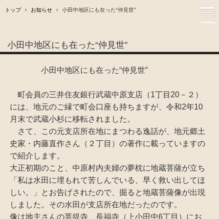
トップ
›
お知らせ
›
小田中地区にも在った“仲見世”
小田中地区にも在った“仲見世”
小田中地区にも在った“仲見世”
町会員の三井住友銀行武蔵中原支店（1丁目20－２）
には、地元のご縁で町会口座も持ちますが、令和2年10
月末で武蔵小杉に移転されました。
さて、この元支店所在地にまつわる逸話が、地元郷土
史家・内藤直作さん（２丁目）の著作に載っていますの
で紹介します。
大正初期のこと、中原村内夫婦の夢枕に地蔵菩薩が立ち
「私は水田に埋もれて苦しんでいる、早く救い出してほ
しい。」とお告げされたので、掘ると地蔵菩薩像が出現
しました。その水田が支店所在地だったのです。
像は地主さんの菩提寺、長福寺（上小田中6丁目）にお