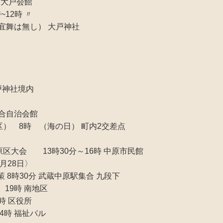
時 大戸会館
~12時 〃
禰宜舞は無し） 大戸神社
大戸神社境内
防止運動
総合自治会館
地区） 8時 （海の日） 町内2交差点
中原区大会 13時30分～16時 中原市民館
8月28日〉
策 8時30分 武蔵中原駅集合 九段下
19時 南地区
4時 区役所
4時 福祉パル