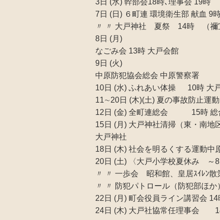
3日 (水) 幹部会18時､理事会 19
7日 (日) ６町連 環境衛生部 献血 9時
〃 〃 大戸神社 夏祭 14時 （
8日 (月)
なごみ会 13時 大戸会館
9日 (火)
中原防犯協会総会 中原警察署
10日 (水) ふれあい体操 10時 
11∼20日 (木)(土) 夏の事故
12日 (金) 全町連総会 15時 
15日 (月) 大戸神社清掃（東・南
大戸神社
18日 (木) 社会を明るくする運動
20日 (土) 〈大戸小学校夏休み ～
〃 〃 一歩会 昭和館、皇居ｽｲﾚﾝ散
〃 〃 防犯パトロール（防犯部ほか）
22日 (月) 町会役員ライン講習会 1
24日 (木) 大戸社協常任理事会 1