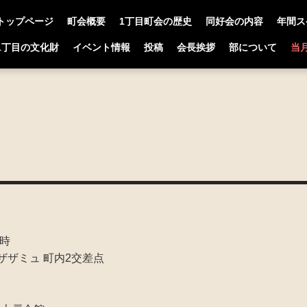
トップページ
町会概要
1丁目町会の歴史
同好会の内容
年間ス
1丁目の文化財
イベント情報
投稿
会長挨拶
部について
当
） 8時
ーザザミュ 町内2交差点